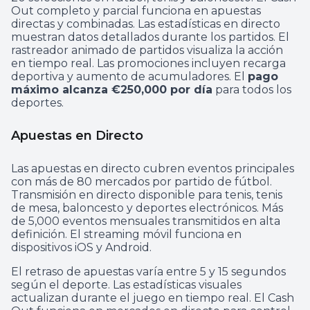
Out completo y parcial funciona en apuestas
directas y combinadas. Las estadísticas en directo
muestran datos detallados durante los partidos. El
rastreador animado de partidos visualiza la acción
en tiempo real. Las promociones incluyen recarga
deportiva y aumento de acumuladores. El
pago
máximo alcanza €250,000 por día
para todos los
deportes.
Apuestas en Directo
Las apuestas en directo cubren eventos principales
con más de 80 mercados por partido de fútbol.
Transmisión en directo disponible para tenis, tenis
de mesa, baloncesto y deportes electrónicos. Más
de 5,000 eventos mensuales transmitidos en alta
definición. El streaming móvil funciona en
dispositivos iOS y Android.
El retraso de apuestas varía entre 5 y 15 segundos
según el deporte. Las estadísticas visuales
actualizan durante el juego en tiempo real. El Cash