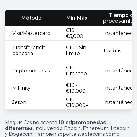
Tiempo de
Método
Mín-Máx
procesamien
€10 -
Visa/Mastercard
Instantáneo
€5,000
Transferencia
€10 - Sin
1-3 días
bancaria
límite
€10 -
Criptomonedas
Instantáneo
Ilimitado
€10 -
MiFinity
Instantáneo
€10,000+
€10 -
Jeton
Instantáneo
€10,000+
Magius Casino acepta
10 criptomonedas
diferentes
, incluyendo Bitcoin, Ethereum, Litecoin
y Dogecoin. También soporta stablecoins como