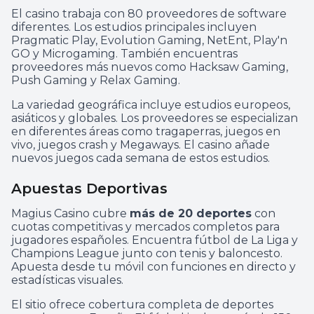
El casino trabaja con 80 proveedores de software
diferentes. Los estudios principales incluyen
Pragmatic Play, Evolution Gaming, NetEnt, Play'n
GO y Microgaming. También encuentras
proveedores más nuevos como Hacksaw Gaming,
Push Gaming y Relax Gaming.
La variedad geográfica incluye estudios europeos,
asiáticos y globales. Los proveedores se especializan
en diferentes áreas como tragaperras, juegos en
vivo, juegos crash y Megaways. El casino añade
nuevos juegos cada semana de estos estudios.
Apuestas Deportivas
Magius Casino cubre
más de 20 deportes
con
cuotas competitivas y mercados completos para
jugadores españoles. Encuentra fútbol de La Liga y
Champions League junto con tenis y baloncesto.
Apuesta desde tu móvil con funciones en directo y
estadísticas visuales.
El sitio ofrece cobertura completa de deportes