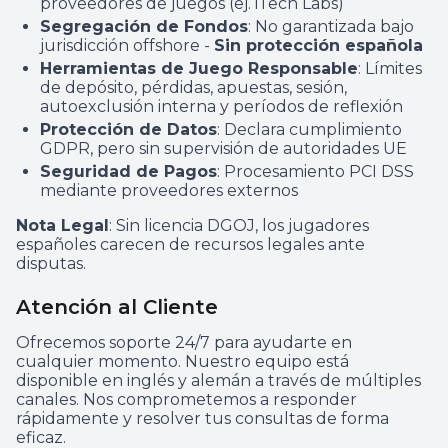
proveedores de juegos (ej. iTech Labs)
Segregación de Fondos
: No garantizada bajo
jurisdicción offshore -
Sin protección española
Herramientas de Juego Responsable
: Límites
de depósito, pérdidas, apuestas, sesión,
autoexclusión interna y períodos de reflexión
Protección de Datos
: Declara cumplimiento
GDPR, pero sin supervisión de autoridades UE
Seguridad de Pagos
: Procesamiento PCI DSS
mediante proveedores externos
Nota Legal
: Sin licencia DGOJ, los jugadores
españoles carecen de recursos legales ante
disputas.
Atención al Cliente
Ofrecemos soporte 24/7 para ayudarte en
cualquier momento. Nuestro equipo está
disponible en inglés y alemán a través de múltiples
canales. Nos comprometemos a responder
rápidamente y resolver tus consultas de forma
eficaz.