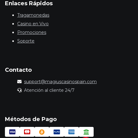
Enlaces Rápidos
Tragamonedas
Casino en Vivo
Promociones
Soporte
Contacto
support@magiuscasinospain.com
Atención al cliente 24/7
Métodos de Pago