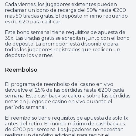
Cada viernes, los jugadores existentes pueden
reclamar un bono de recarga del 50% hasta €200
más 50 tiradas gratis. El depósito mínimo requerido
es de €20 para calificar.
Este bono semanal tiene requisitos de apuesta de
35x. Las tiradas gratis se acreditan junto con el bono
de depósito. La promoción está disponible para
todos los jugadores registrados que realicen un
depósito los viernes.
Reembolso
El programa de reembolso del casino en vivo
devuelve el 25% de las pérdidas hasta €200 cada
semana. Este cashback se calcula sobre las pérdidas
netas en juegos de casino en vivo durante el
período semanal.
El reembolso tiene requisitos de apuesta de solo 1x
antes del retiro. El monto máximo de cashback es
de €200 por semana. Los jugadores no necesitan
realizar un depósito adicional para recibir el