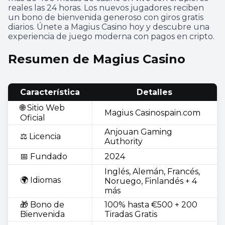
reales las 24 horas. Los nuevos jugadores reciben
un bono de bienvenida generoso con giros gratis
diarios. Únete a Magius Casino hoy y descubre una
experiencia de juego moderna con pagos en cripto.
Resumen de Magius Casino
Característica
Detalles
🌐 Sitio Web
Magius Casinospain.com
Oficial
Anjouan Gaming
⚖️ Licencia
Authority
📅 Fundado
2024
Inglés, Alemán, Francés,
🌍 Idiomas
Noruego, Finlandés + 4
más
🎁 Bono de
100% hasta €500 + 200
Bienvenida
Tiradas Gratis