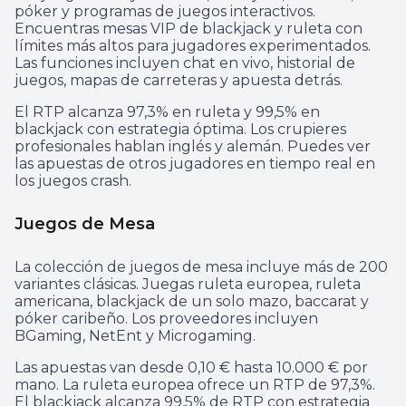
póker y programas de juegos interactivos.
Encuentras mesas VIP de blackjack y ruleta con
límites más altos para jugadores experimentados.
Las funciones incluyen chat en vivo, historial de
juegos, mapas de carreteras y apuesta detrás.
El RTP alcanza 97,3% en ruleta y 99,5% en
blackjack con estrategia óptima. Los crupieres
profesionales hablan inglés y alemán. Puedes ver
las apuestas de otros jugadores en tiempo real en
los juegos crash.
Juegos de Mesa
La colección de juegos de mesa incluye más de 200
variantes clásicas. Juegas ruleta europea, ruleta
americana, blackjack de un solo mazo, baccarat y
póker caribeño. Los proveedores incluyen
BGaming, NetEnt y Microgaming.
Las apuestas van desde 0,10 € hasta 10.000 € por
mano. La ruleta europea ofrece un RTP de 97,3%.
El blackjack alcanza 99,5% de RTP con estrategia