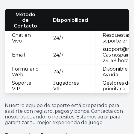
Método
de
Disponibilidad
Contacto
Chat en
Respuestas e
24/7
Vivo
soporte en i
support@mag
Email
24/7
Casinospain.
24-48 horas
Formulario
Disponible e
24/7
Web
Ayuda
Soporte
Jugadores
Gestores ded
VIP
VIP
prioritaria
Nuestro equipo de soporte está preparado para
asistirte con registro, pagos y bonos. Contacta con
nosotros cuando lo necesites. Estamos aquí para
garantizar tu mejor experiencia de juego.